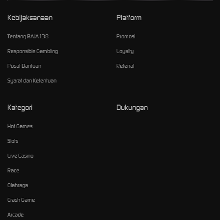
Kebijaksanaan
Platform
Tentang RAJA138
Promosi
Responsible Gambling
Loyalty
Pusat Bantuan
Referral
Syarat dan Ketentuan
Kategori
Dukungan
Hot Games
Slots
Live Casino
Race
Olahraga
Crash Game
Arcade