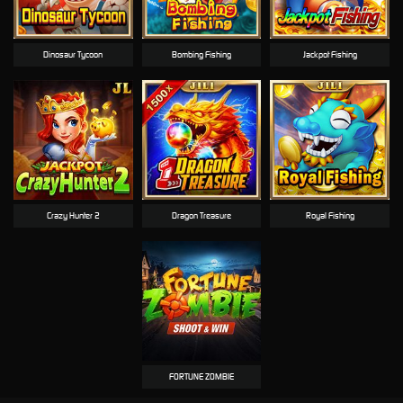
Dinosaur Tycoon
Bombing Fishing
Jackpot Fishing
Crazy Hunter 2
Dragon Treasure
Royal Fishing
FORTUNE ZOMBIE