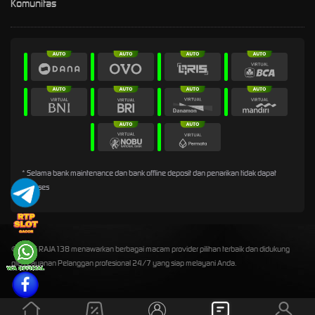
Komunitas
* Selama bank maintenance dan bank offline deposit dan penarikan tidak dapat
diproses
©2026 RAJA138 menawarkan berbagai macam provider pilihan terbaik dan didukung
oleh Layanan Pelanggan profesional 24/7 yang siap melayani Anda.