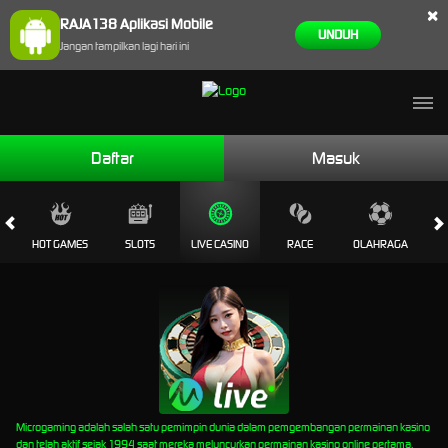
×
RAJA138 Aplikasi Mobile
UNDUH
Jangan tampilkan lagi hari ini
Daftar
Masuk
HOT GAMES
SLOTS
LIVE CASINO
RACE
OLAHRAGA
CRA
Microgaming adalah salah satu pemimpin dunia dalam pemgembangan permainan kasino
dan telah aktif sejak 1994 saat mereka meluncurkan permainan kasino online pertama.