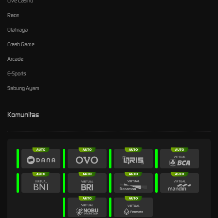
Live Casino
Race
Olahraga
Crash Game
Arcade
E-Sports
Sabung Ayam
Komunitas