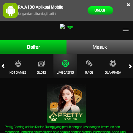
×
RAJA138 Aplikasi Mobile
UNDUH
Jangan tampilkan lagi hari ini
Daftar
Masuk
HOT GAMES
SLOTS
LIVE CASINO
RACE
OLAHRAGA
CRA
Pretty Gaming adalah Kasino Daring yang penuh dengan kesenangan, keseruan dan
tantangan yang bisa dinikmati oleh para pemain dengan standar internasional. Anda juga