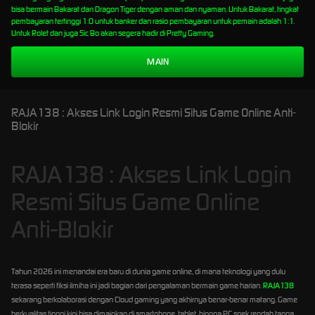
bisa bermain Bakarat dan Dragon Tiger dengan aman dan nyaman. Untuk Bakarat, tingkat
pembayaran tertinggi 1:0 untuk banker dan rasio pembayaran untuk pemain adalah 1:1.
Untuk Rolet dan juga Sic Bo akan segera hadir di Pretty Gaming.
MAIN
RAJA138 : Akses Link Login Resmi Situs Game Online Anti-
Blokir
RAJA138 : Akses Link Login
Resmi Situs Game Online
Anti-Blokir
Tahun 2026 ini menandai era baru di dunia game online, di mana teknologi yang dulu
terasa seperti fiksi ilmiha ini jadi bagian dari pengalaman bermain game harian.
RAJA138
sekarang berkolaborasi dengan Cloud gaming yang akhirnya benar-benar matang. Game
berkualitas tinggi kini bisa dimainkan di smartphone, tablet, hingga PC spek rendah tanpa