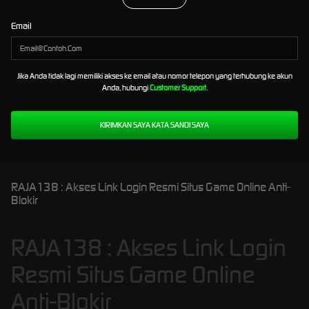
Email
Jika Anda tidak lagi memiliki akses ke email atau nomor telepon yang terhubung ke akun
Anda, hubungi
Customer Support
.
RAJA138 : Akses Link Login Resmi Situs Game Online Anti-
Blokir
RAJA138 : Akses Link Login
Resmi Situs Game Online
Anti-Blokir