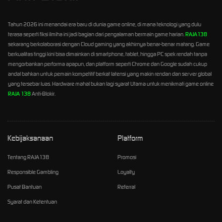
Tahun 2026 ini menandai era baru di dunia game online, di mana teknologi yang dulu
terasa seperti fiksi ilmiha ini jadi bagian dari pengalaman bermain game harian.
RAJA138
sekarang berkolaborasi dengan Cloud gaming yang akhirnya benar-benar matang. Game
berkualitas tinggi kini bisa dimainkan di smartphone, tablet, hingga PC spek rendah tanpa
mengorbankan performa apapun, dan platform seperti Chrome dan Google sudah cukup
andal bahkan untuk pemain kompetitif berkat latensi yang makin rendan dan server global
yang tersebar luas. Hardware mahal bukan lagi syarat Utama untuk menikmati game online
RAJA 138
Anti-Blokir.
Kebijaksanaan
Platform
Tentang RAJA138
Promosi
Responsible Gambling
Loyalty
Pusat Bantuan
Referral
Syarat dan Ketentuan