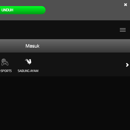
×
UNDUH
Masuk
-SPORTS
SABUNG AYAM