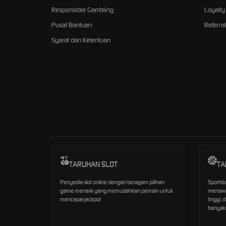
Responsible Gambling
Loyalty
Pusat Bantuan
Referral
Syarat dan Ketentuan
TARUHAN SLOT
TA
Penyedia slot online dengan beragam pilihan
Sportsb
game menarik yang memudahkan pemain untuk
menawar
mencapai jackpot
tinggi,
banyak 