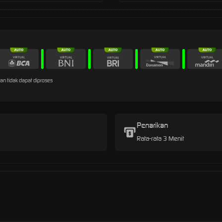
an tidak dapat diproses
Penarikan
Rata-rata 3 Menit