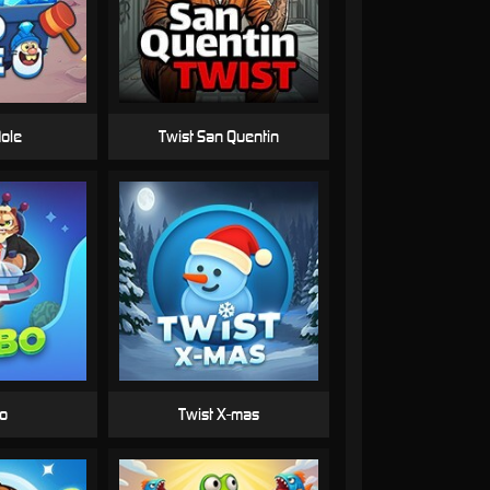
ole
Twist San Quentin
o
Twist X-mas