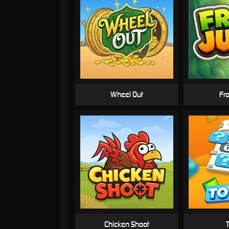
Wheel Out
Fr
Chicken Shoot