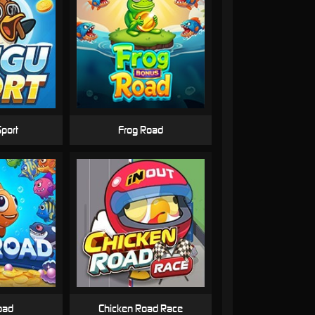
port
Frog Road
oad
Chicken Road Race