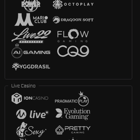
Live Casino