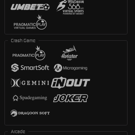
Crash Game
Arcade