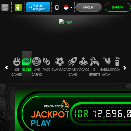
Main di
MASUK
DAFTAR
Telegram
HOT
SLOTS
LIVE
RACE
OLAHRAGA
CRASH
ARCADE
E-
SABUNG
PROMOSI
GAMES
CASINO
GAME
SPORTS
AYAM
IDR
12,696,
JACKPOT
PLAY