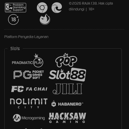
©2026 RAJA138. Hak cipta
dilindungi | 18+
Platform Penyedia Layanan
Slots