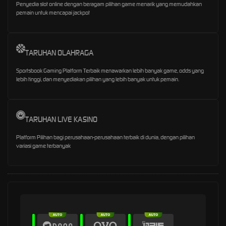
Penyedia slot online dengan beragam pilihan game menarik yang memudahkan
pemain untuk mencapai jackpot
TARUHAN OLAHRAGA
Sportsbook Gaming Platform Terbaik menawarkan lebih banyak game, odds yang
lebih tinggi, dan menyediakan pilihan yang lebih banyak untuk pemain.
TARUHAN LIVE KASINO
Platform Pilihan bagi perusahaan-perusahaan terbaik di dunia, dengan pilihan
variasi game terbanyak