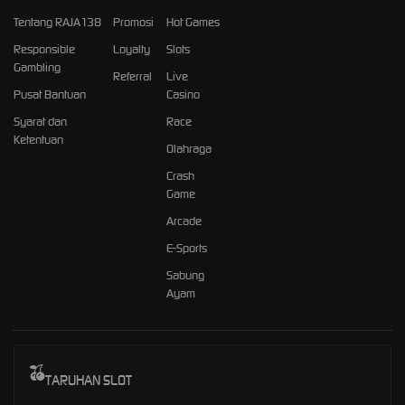
Tentang RAJA138
Promosi
Hot Games
Responsible
Loyalty
Slots
Gambling
Referral
Live
Pusat Bantuan
Casino
Syarat dan
Race
Ketentuan
Olahraga
Crash
Game
Arcade
E-Sports
Sabung
Ayam
TARUHAN SLOT