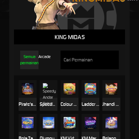
KING MIDAS
Semua
Arcade
permainan
Pirate's Tresure
Speedy Andar Bahar
Colour Game
Ladder Game
Jhandi Munda
Bola Tangkas
Olympus Glory
KM Virtual Animal Race
KM Marble Knockout
Belangkai 2