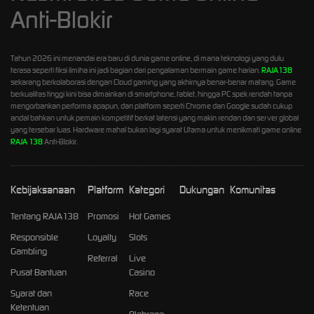
Anti-Blokir
Tahun 2026 ini menandai era baru di dunia game online, di mana teknologi yang dulu
terasa seperti fiksi ilmiha ini jadi bagian dari pengalaman bermain game harian.
RAJA138
sekarang berkolaborasi dengan Cloud gaming yang akhirnya benar-benar matang. Game
berkualitas tinggi kini bisa dimainkan di smartphone, tablet, hingga PC spek rendah tanpa
mengorbankan performa apapun, dan platform seperti Chrome dan Google sudah cukup
andal bahkan untuk pemain kompetitif berkat latensi yang makin rendan dan server global
yang tersebar luas. Hardware mahal bukan lagi syarat Utama untuk menikmati game online
RAJA 138
Anti-Blokir.
Kebijaksanaan
Platform
Kategori
Dukungan
Komunitas
Tentang RAJA138
Promosi
Hot Games
Responsible
Loyalty
Slots
Gambling
Referral
Live
Pusat Bantuan
Casino
Syarat dan
Race
Ketentuan