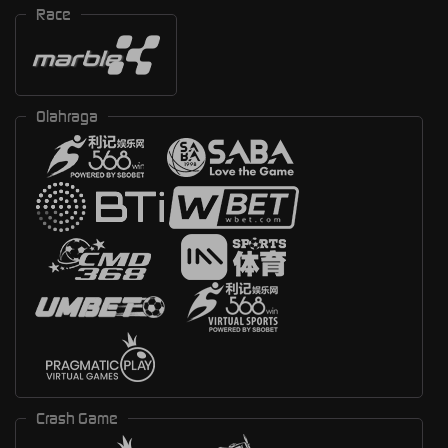
Race
Olahraga
Crash Game