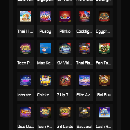
Thai Hi Lo 2
Pusoy
Plinko
Cockfighting Arena
Egyptian Mines
Teen Patti Blitz
Max Keno
KM Virtual Treadmill Racing
Thai Fish Prawn Crab
Fan Tan Classic
Interstellar Run
Chicken Crossy
7 Up 7 Down Rush
Elite Aviator Club
Bai Buu
Dice Duet
Teen Patti
32 Cards
Baccarat
Cash Rocket