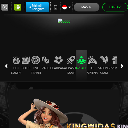
Main di
MASUK
DAFTAR
Telegram
HOT
SLOTS
LIVE
RACE
OLAHRAGA
CRASH
ARCADE
E-
SABUNG
PROMOSI
GAMES
CASINO
GAME
SPORTS
AYAM