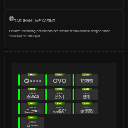
TARUHAN LIVE KASINO
Platform Pilihan bagi perusahaan-perusahaan terbaik di dunia, dengan pilihan
variasi game terbanyak