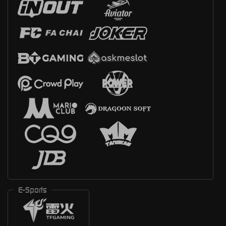
E-Sports