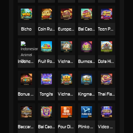
Bicho
Coin Rush Deluxe
European Roulette
Bai Cao Black & Red
Teen Patti Versus
Indonesian Animal Dice
Fruit Roulette
Vietnam Fish Prawn Crab
Burmese 6 Animals
Dota Hi-Lo
Bonus Dice
Tongits
Vietnam Rock Paper Scissors
Kingmaker Pok Deng
Thai Fish Prawn Crab GO!
Baccarat: Multi
Bai Cao Mystic Four
Four Dice
Plinko Rush
Video Poker