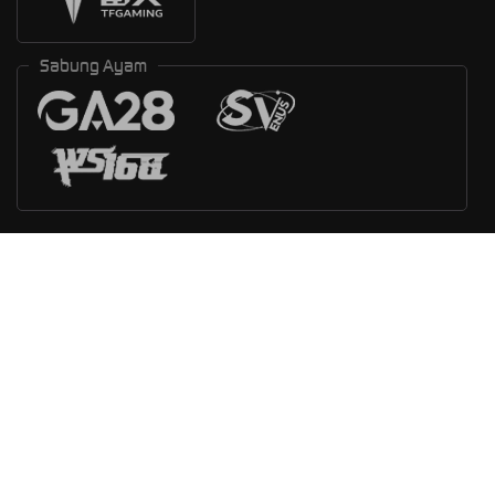
Sabung Ayam