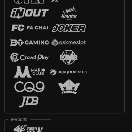
E-Sports