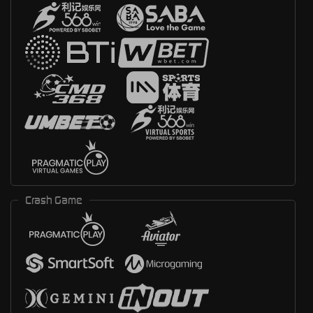
Crash Game