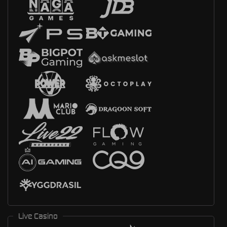
Live Casino