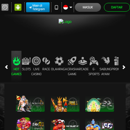
Main di
MASUK
DAFTAR
Telegram
HOT
SLOTS
LIVE
RACE
OLAHRAGA
CRASH
ARCADE
E-
SABUNG
PROMOSI
GAMES
CASINO
GAME
SPORTS
AYAM
i
i
i
i
i
i