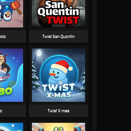
ole
Twist San Quentin
o
Twist X-mas