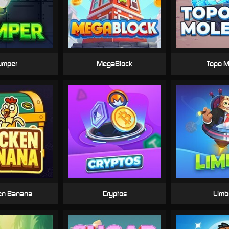
umper
MegaBlock
Topo M
en Banana
Cryptos
Limb