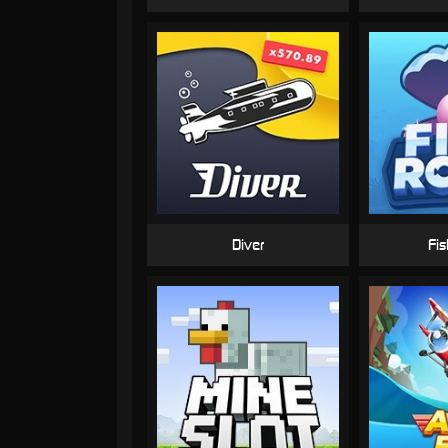
Diver
Fi