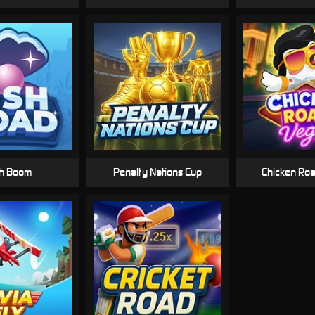
sh Boom
Penalty Nations Cup
Chicken Ro