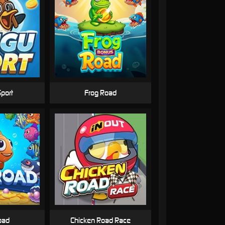
port
Frog Road
oad
Chicken Road Race