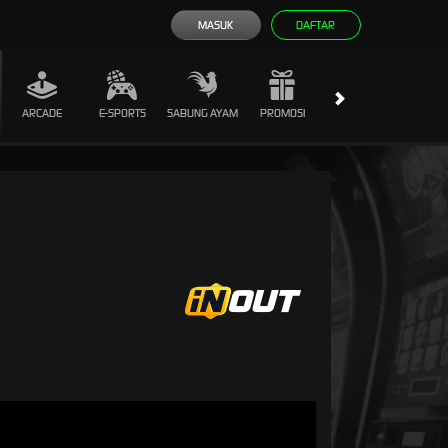
MASUK
DAFTAR
ARCADE
E-SPORTS
SABUNG AYAM
PROMOSI