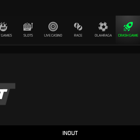
T GAMES
SLOTS
LIVE CASINO
RACE
OLAHRAGA
CRASH GAME
INOUT