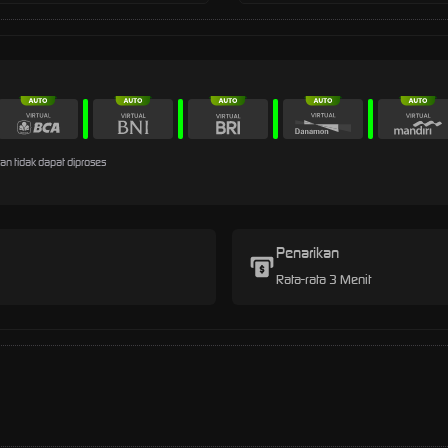
an tidak dapat diproses
Penarikan
Rata-rata 3 Menit