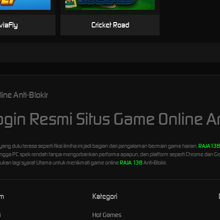
viaFly
Cricket Road
ne Anti-Blokir
gin Resmi Situs Game Online Ant
ng dulu terasa seperti fiksi ilmiha ini jadi bagian dari pengalaman bermain game harian.
RAJA138
t, hingga PC spek rendah tanpa mengorbankan performa apapun, dan platform seperti Chrome dan Go
bukan lagi syarat Utama untuk menikmati game online
RAJA 138
Anti-Blokir.
rm
Kategori
i
Hot Games