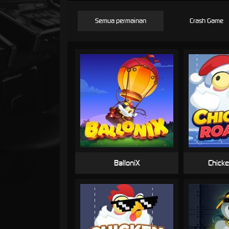
Semua permainan
Crash Game
BalloniX
Chicke