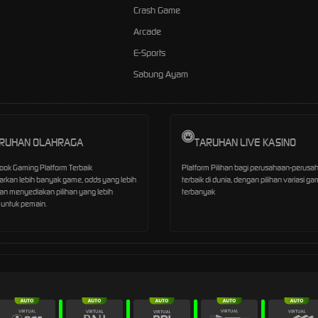
Crash Game
Arcade
E-Sports
Sabung Ayam
RUHAN OLAHRAGA
TARUHAN LIVE KASINO
ook Gaming Platform Terbaik
Platform Pilihan bagi perusahaan-perusa
kan lebih banyak game, odds yang lebih
terbaik di dunia, dengan pilihan variasi g
 dan menyediakan pilihan yang lebih
terbanyak
untuk pemain.