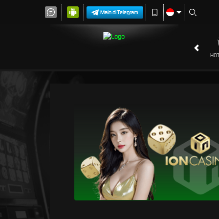
Main di Telegram
HO