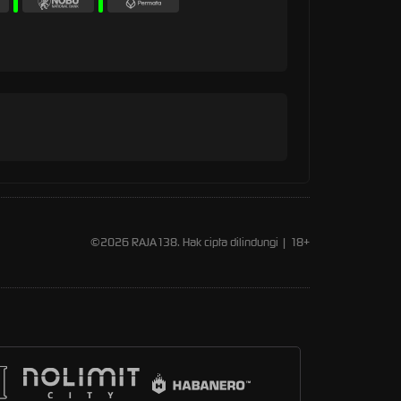
©2026 RAJA138. Hak cipta dilindungi | 18+