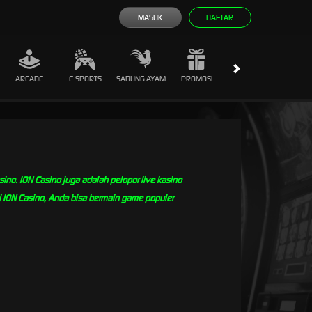
MASUK
DAFTAR
ARCADE
E-SPORTS
SABUNG AYAM
PROMOSI
sino. ION Casino juga adalah pelopor live kasino
 Di ION Casino, Anda bisa bermain game populer