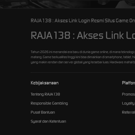
RAJA138 : Akses Link Login Resmi Situs Game Onli
RAJA138 : Akses Link Lo
Tahun 2026 ini menandai era baru di dunia game online, di mana teknologi ya
matang. Game berkualitas tinggi kini bisa dimainkan di smartphone, table
yang makin rendan dan server global yang tersebar luas. Hardware mahal 
Kebijaksanaan
Platfo
Tentang RAJA138
Promos
Responsible Gambling
Loyalty
Pusat Bantuan
Referral
Syarat dan Ketentuan