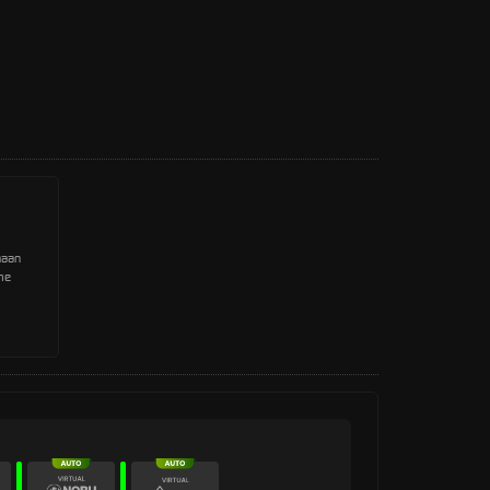
haan
ame