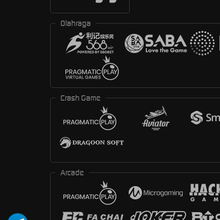
Olahraga
Crash Game
Arcade