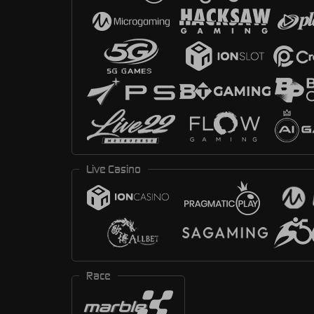
Live Casino
Race