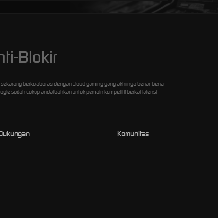
i-Blokir
sekarang berkolaborasi dengan Cloud gaming yang akhirnya benar-benar
ogle sudah cukup andal bahkan untuk pemain kompetitif berkat latensi
Dukungan
Komunitas