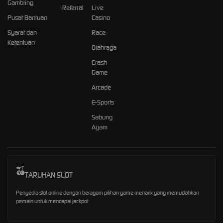
Gambling
Referral
Live
Pusat Bantuan
Casino
Syarat dan
Race
Ketentuan
Olahraga
Crash
Game
Arcade
E-Sports
Sabung
Ayam
TARUHAN SLOT
Penyedia slot online dengan beragam pilihan game menarik yang memudahkan
pemain untuk mencapai jackpot