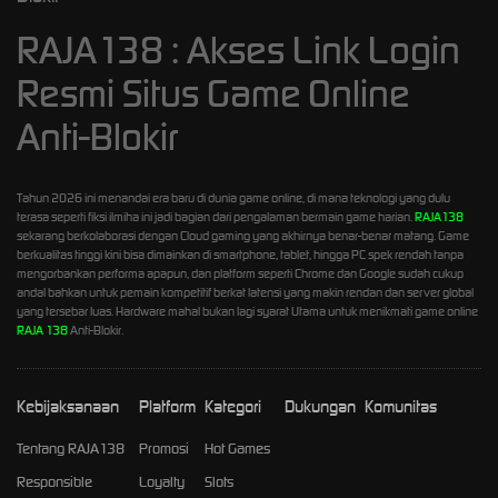
RAJA138 : Akses Link Login
Resmi Situs Game Online
Anti-Blokir
Tahun 2026 ini menandai era baru di dunia game online, di mana teknologi yang dulu
terasa seperti fiksi ilmiha ini jadi bagian dari pengalaman bermain game harian.
RAJA138
sekarang berkolaborasi dengan Cloud gaming yang akhirnya benar-benar matang. Game
berkualitas tinggi kini bisa dimainkan di smartphone, tablet, hingga PC spek rendah tanpa
mengorbankan performa apapun, dan platform seperti Chrome dan Google sudah cukup
andal bahkan untuk pemain kompetitif berkat latensi yang makin rendan dan server global
yang tersebar luas. Hardware mahal bukan lagi syarat Utama untuk menikmati game online
RAJA 138
Anti-Blokir.
Kebijaksanaan
Platform
Kategori
Dukungan
Komunitas
Tentang RAJA138
Promosi
Hot Games
Responsible
Loyalty
Slots