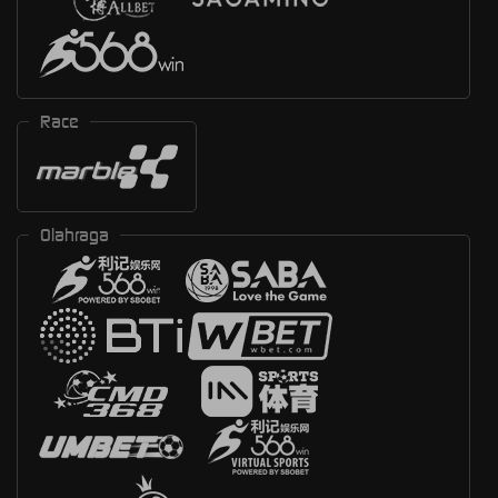
Race
Olahraga