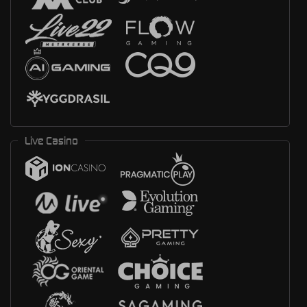
Live Casino