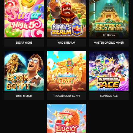
SUGAR HIGH5
KING'S REALM
MASTER OF GOLD MINER
Book of Egypt
TREASURES OF EGYPT
SUPREME ACE