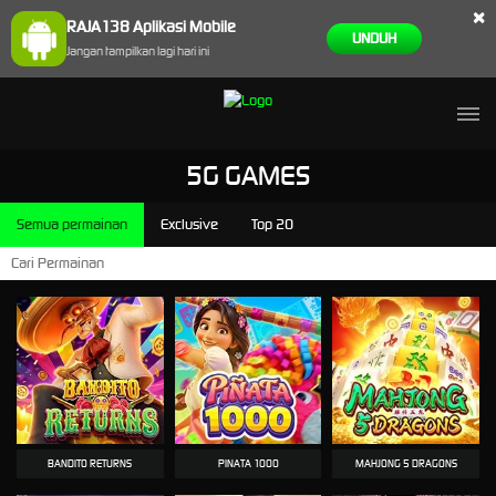
×
RAJA138 Aplikasi Mobile
UNDUH
Jangan tampilkan lagi hari ini
5G GAMES
Semua permainan
Exclusive
Top 20
BANDITO RETURNS
PINATA 1000
MAHJONG 5 DRAGONS