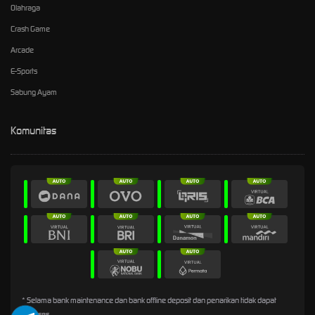
Olahraga
Crash Game
Arcade
E-Sports
Sabung Ayam
Komunitas
* Selama bank maintenance dan bank offline deposit dan penarikan tidak dapat
diproses